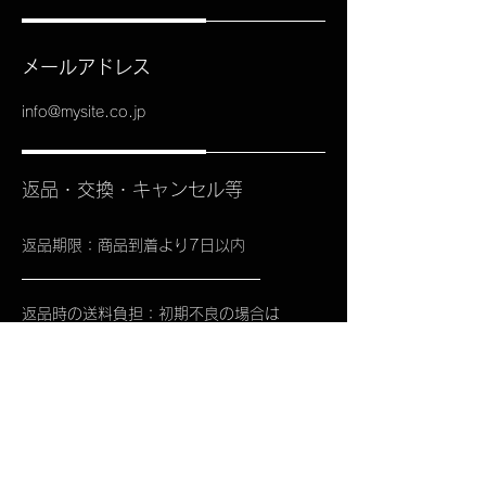
メールアドレス
info@mysite.co.jp
返品・交換・キャンセル等
返品期限：商品到着より7日以内
返品時の送料負担：初期不良の場合は
当店負担、お客様都合の場合はお客様
にて送料をご負担ください。
資格・免許