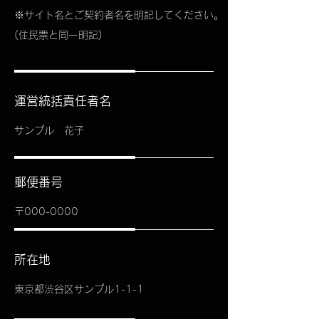
※サイト名とご契約者名を明記してください
。
(住民票と同一明記)
運営統括責任者名
サンプル 花子
郵便番号
〒000-0000
所在地
東京都渋谷区サンプル1-1-1